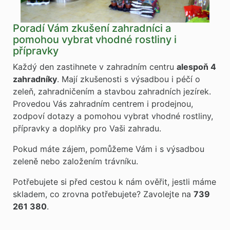
Poradí Vám zkušení zahradníci a
pomohou vybrat vhodné rostliny i
přípravky
Každý den zastihnete v zahradním centru
alespoň 4
zahradníky
. Mají zkušenosti s výsadbou i péčí o
zeleň, zahradničením a stavbou zahradních jezírek.
Provedou Vás zahradním centrem i prodejnou,
zodpoví dotazy a pomohou vybrat vhodné rostliny,
přípravky a doplňky pro Vaši zahradu.
Pokud máte zájem, pomůžeme Vám i s výsadbou
zeleně nebo založením trávníku.
Potřebujete si před cestou k nám ověřit, jestli máme
skladem, co zrovna potřebujete? Zavolejte na
739
261 380
.