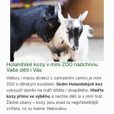
Holandské kozy v mini ZOO nadchnou
Vaše děti i Vás
Velkou i malou atrakcí v zahradním centru je mini
ZOO s dětským koutkem.
Sedm Holandských koz
vykouzlí úsměv na tváři dítěte i dospělého.
Hlaďte
kozy přímo ve výběhu
a nechte děti si s nimi hrát.
Žádné obavy – kozy jsou snad ta nejpřátelštější
zvířata, co tu máme. Nekoušou.