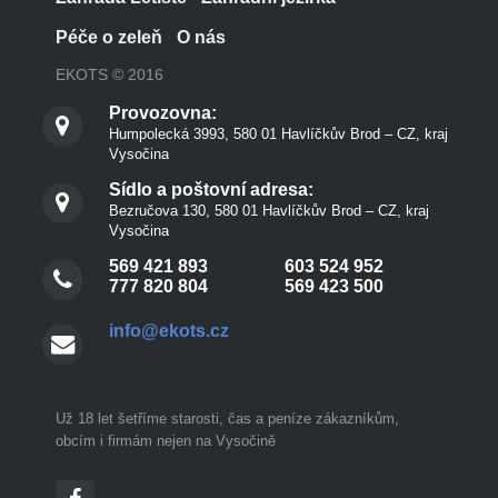
Péče o zeleň
·
O nás
EKOTS © 2016
Provozovna:
Humpolecká 3993, 580 01 Havlíčkův Brod – CZ, kraj
Vysočina
Sídlo a poštovní adresa:
Bezručova 130, 580 01 Havlíčkův Brod – CZ, kraj
Vysočina
569 421 893
603 524 952
777 820 804
569 423 500
info@ekots.cz
Už 18 let šetříme starosti, čas a peníze zákazníkům,
obcím i firmám nejen na Vysočině