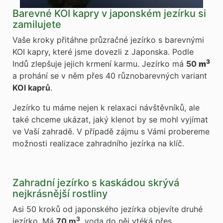
Barevné KOI kapry v japonském jezírku si
zamilujete
Vaše kroky přitáhne průzračné jezírko s barevnými
KOI kapry, které jsme dovezli z Japonska. Podle
3
Indů zlepšuje jejich krmení karmu. Jezírko má
50
m
a prohání se v něm přes 40 různobarevných variant
KOI kaprů
.
Jezírko tu máme nejen k relaxaci návštěvníků, ale
také chceme ukázat, jaký klenot by se mohl vyjímat
ve Vaší zahradě. V případě zájmu s Vámi probereme
možnosti realizace zahradního jezírka na klíč.
Zahradní jezírko s kaskádou skrývá
nejkrásnější rostliny
Asi 50 kroků od japonského jezírka objevíte druhé
3
jezírko. Má
70 m
, voda do něj vtéká přes